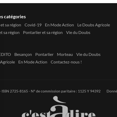
es catégories
et sa région
Covid-19
En Mode Action
Le Doubs Agricole
t sa région
Pontarlier et sa région
Vie du Doubs
EDITO
Besançon
Pontarlier
Morteau
Vie du Doubs
Agricole
En Mode Action
Contactez-nous !
 - ISSN 2725-8165 - N° de commission paritaire : 1125 Y 94392
Donné
s Options