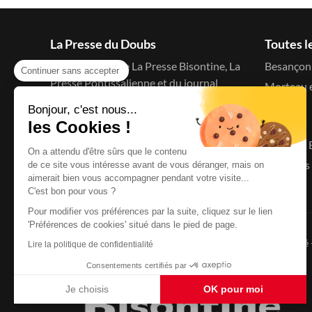
La Presse du Doubs
Toutes l
Le blog d'actu de La Presse Bisontine, La
Besançon 
Continuer sans accepter
Presse Pontissalienne et du journal
Morteau e
C'est à dire
Bonjour, c'est nous...
Menu
les Cookies !
Accueil
On a attendu d'être sûrs que le contenu
Le Doubs 
de ce site vous intéresse avant de vous déranger, mais on
aimerait bien vous accompagner pendant votre visite...
C'est bon pour vous ?
Pour modifier vos préférences par la suite, cliquez sur le lien
'Préférences de cookies' situé dans le pied de page.
Copyright © 2026
La Presse du Doubs
- Tout droit réservé
Lire la politique de confidentialité
Consentements certifiés par
Je choisis
OK pour moi
Axeptio consent
Plateforme de Gestion du Consentement : Personnalisez vo