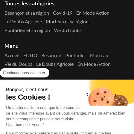
Toutes les catégories
Besançon et sa région
Covid-19
En Mode Action
Le Doubs Agricole
Morteau et sa région
Pontarlier et sa région
Vie du Doubs
Menu
Accueil
EDITO
Besançon
Pontarlier
Morteau
Vie du Doubs
Le Doubs Agricole
En Mode Action
Contactez-nous !
Continuer sans accepter
Suivez-nous sur les réseaux
Bonjour, c'est nous...
les Cookies !
On a attendu d'être sûrs que le contenu de
ce site vous intéresse avant de vous déranger, mais on aimerait bien
vous accompagner pendant votre visite...
C'est bon pour vous ?
Copyright © 2026
La Presse du Doubs
- Tout droit réservé - ISSN
2725-8165 - N° de commission paritaire : 1125 Y 94392
Pour modifier vos préférences par la suite, cliquez sur le lien