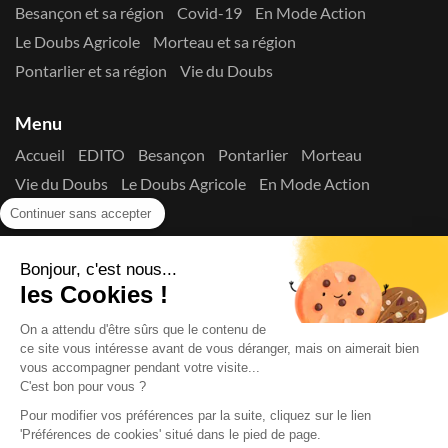
Besançon et sa région
Covid-19
En Mode Action
Le Doubs Agricole
Morteau et sa région
Pontarlier et sa région
Vie du Doubs
Menu
Accueil
EDITO
Besançon
Pontarlier
Morteau
Vie du Doubs
Le Doubs Agricole
En Mode Action
Contactez-nous !
Continuer sans accepter
Suivez-nous sur les réseaux
Bonjour, c'est nous...
les Cookies !
On a attendu d'être sûrs que le contenu de
ce site vous intéresse avant de vous déranger, mais on aimerait bien
vous accompagner pendant votre visite...
C'est bon pour vous ?
Copyright © 2026
La Presse du Doubs
- Tout droit réservé - ISSN
2725-8165 - N° de commission paritaire : 1125 Y 94392
Pour modifier vos préférences par la suite, cliquez sur le lien
Données Personnelles
Mentions Légales
Edito
A
'Préférences de cookies' situé dans le pied de page.