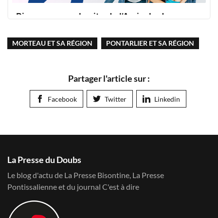
Bienvenue sur le site de l’Amicale des
Frontaliers | Amicale des Frontaliers
MORTEAU ET SA RÉGION
PONTARLIER ET SA RÉGION
Depuis plus de 60 ans notre association
Logo Amicale des Frontaliers
accompagne les travailleurs frontaliers en Suisse
et défend leurs intérêts.
Partager l'article sur :
Facebook
Twitter
Linkedin
La Presse du Doubs
Le blog d'actu de La Presse Bisontine, La Presse
Pontissalienne et du journal C'est à dire