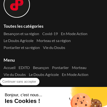
Toutes les catégories
Besançon et sa région
Covid-19
En Mode Action
Le Doubs Agricole
Morteau et sa région
Pontarlier et sa région
Vie du Doubs
Menu
Accueil
EDITO
Besançon
Pontarlier
Morteau
Vie du Doubs
Le Doubs Agricole
En Mode Action
Contactez-nous !
Continuer sans accepter
Suivez-nous sur les réseaux
Bonjour, c'est nous...
les Cookies !