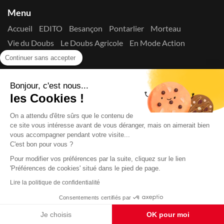
Menu
Accueil
EDITO
Besançon
Pontarlier
Morteau
Vie du Doubs
Le Doubs Agricole
En Mode Action
Contactez-nous !
Continuer sans accepter
Suivez-nous sur les réseaux
Bonjour, c'est nous...
les Cookies !
On a attendu d'être sûrs que le contenu de
ce site vous intéresse avant de vous déranger, mais on aimerait bien
vous accompagner pendant votre visite...
C'est bon pour vous ?
Copyright © 2026
La Presse du Doubs
- Tout droit réservé - ISSN
2725-8165 - N° de commission paritaire : 1125 Y 94392
Pour modifier vos préférences par la suite, cliquez sur le lien
Données Personnelles
Mentions Légales
Edito
A
'Préférences de cookies' situé dans le pied de page.
propos
Lire la politique de confidentialité
Consentements certifiés par
Je choisis
OK pour moi