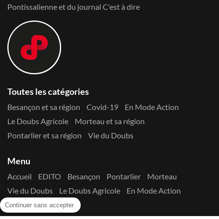
Pontissalienne et du journal C'est à dire
Toutes les catégories
Besançon et sa région
Covid-19
En Mode Action
Le Doubs Agricole
Morteau et sa région
Pontarlier et sa région
Vie du Doubs
Menu
Accueil
EDITO
Besançon
Pontarlier
Morteau
Vie du Doubs
Le Doubs Agricole
En Mode Action
Contactez-nous !
Continuer sans accepter