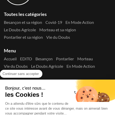
Toutes les catégories
Besançon et sa région
Covid-19
En Mode Action
Le Doubs Agricole
Morteau et sa région
Pontarlier et sa région
Vie du Doubs
Menu
Accueil
EDITO
Besançon
Pontarlier
Morteau
Vie du Doubs
Le Doubs Agricole
En Mode Action
Contactez-nous !
Continuer sans accepter
Suivez-nous sur les réseaux
Bonjour, c'est nous...
les Cookies !
On a attendu d'être sûrs que le contenu de
ce site vous intéresse avant de vous déranger, mais on aimerait bien
vous accompagner pendant votre visite...