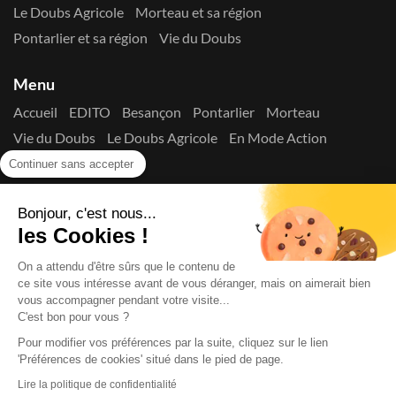
Le Doubs Agricole
Morteau et sa région
Pontarlier et sa région
Vie du Doubs
Menu
Accueil
EDITO
Besançon
Pontarlier
Morteau
Vie du Doubs
Le Doubs Agricole
En Mode Action
Contactez-nous !
Continuer sans accepter
Suivez-nous sur les réseaux
Bonjour, c'est nous...
les Cookies !
On a attendu d'être sûrs que le contenu de
ce site vous intéresse avant de vous déranger, mais on aimerait bien
vous accompagner pendant votre visite...
C'est bon pour vous ?
Copyright © 2026
La Presse du Doubs
- Tout droit réservé - ISSN
2725-8165 - N° de commission paritaire : 1125 Y 94392
Pour modifier vos préférences par la suite, cliquez sur le lien
Données Personnelles
Mentions Légales
Edito
A
'Préférences de cookies' situé dans le pied de page.
propos
Lire la politique de confidentialité