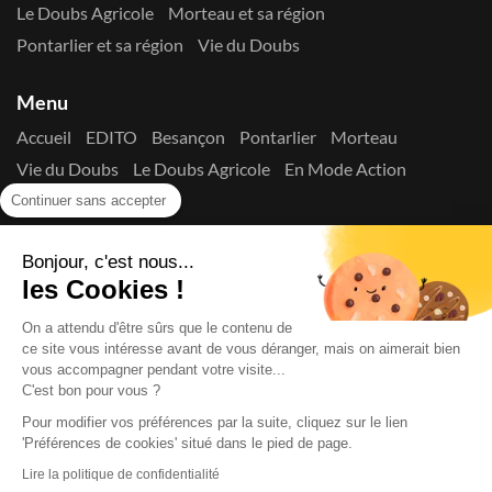
Le Doubs Agricole
Morteau et sa région
Pontarlier et sa région
Vie du Doubs
Menu
Accueil
EDITO
Besançon
Pontarlier
Morteau
Vie du Doubs
Le Doubs Agricole
En Mode Action
Contactez-nous !
Continuer sans accepter
Suivez-nous sur les réseaux
Bonjour, c'est nous...
les Cookies !
On a attendu d'être sûrs que le contenu de
ce site vous intéresse avant de vous déranger, mais on aimerait bien
vous accompagner pendant votre visite...
C'est bon pour vous ?
Copyright © 2026
La Presse du Doubs
- Tout droit réservé - ISSN
2725-8165 - N° de commission paritaire : 1125 Y 94392
Pour modifier vos préférences par la suite, cliquez sur le lien
'Préférences de cookies' situé dans le pied de page.
Données Personnelles
Mentions Légales
Edito
A
propos
Lire la politique de confidentialité