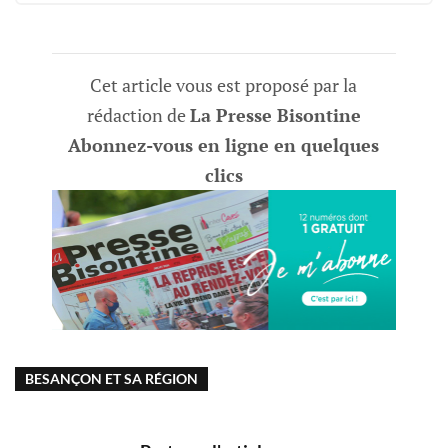
à votre Assemblée Générale en direct
depuis chez vous !
Cet article vous est proposé par la
Chaque année, Crédit Agricole Franche-Comté
YouTube
invite ses clients sociétaires à participer à
rédaction de
La Presse Bisontine
l’Assemblée Générale de leur Caisse locale. Cette
Abonnez-vous en ligne en quelques
année, du 3 au 19...
clics
BESANÇON ET SA RÉGION