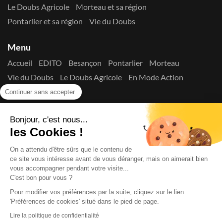
Le Doubs Agricole
Morteau et sa région
Pontarlier et sa région
Vie du Doubs
Menu
Accueil
EDITO
Besançon
Pontarlier
Morteau
Vie du Doubs
Le Doubs Agricole
En Mode Action
Contactez-nous !
Continuer sans accepter
Suivez-nous sur les réseaux
Bonjour, c'est nous...
les Cookies !
On a attendu d'être sûrs que le contenu de
ce site vous intéresse avant de vous déranger, mais on aimerait bien
vous accompagner pendant votre visite...
C'est bon pour vous ?
Copyright © 2026
La Presse du Doubs
- Tout droit réservé - ISSN
2725-8165 - N° de commission paritaire : 1125 Y 94392
Pour modifier vos préférences par la suite, cliquez sur le lien
Données Personnelles
Mentions Légales
Edito
A
'Préférences de cookies' situé dans le pied de page.
propos
Lire la politique de confidentialité