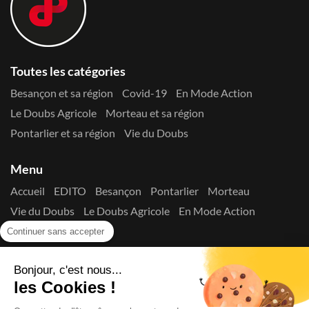
Toutes les catégories
Besançon et sa région
Covid-19
En Mode Action
Le Doubs Agricole
Morteau et sa région
Pontarlier et sa région
Vie du Doubs
Menu
Accueil
EDITO
Besançon
Pontarlier
Morteau
Vie du Doubs
Le Doubs Agricole
En Mode Action
Contactez-nous !
Continuer sans accepter
Suivez-nous sur les réseaux
Bonjour, c'est nous...
les Cookies !