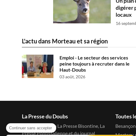
Un plan 
digérer 
locaux
16 septem
L'actu dans Morteau et sa région
Emploi - Le secteur des services
peine toujours à recruter dans le
Haut-Doubs
03 août, 2026
La Presse du Doubs
Toutes l
Le blog d'actu de La Presse Bisontine, La
Besançon 
Continuer sans accepter
Presse Pontissalienne et du journal
Morteau e