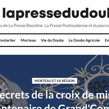
u de La Presse Bisontine, La Presse Pontissalienne et du journa
ontarlier
Morteau
Vie du Doubs
Le Doubs Agricole
En
MORTEAU ET SA RÉGION
ecrets de la croix de m
entenaire de Grand'Co