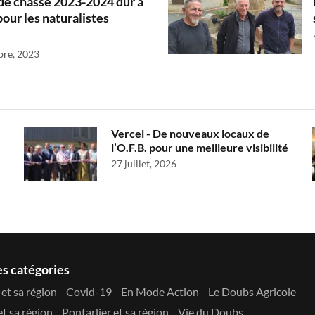
de chasse 2023-2024 dur à
pour les naturalistes
bre, 2023
Vercel - De nouveaux locaux de
l’O.F.B. pour une meilleure visibilité
27 juillet, 2026
es catégories
et sa région
Covid-19
En Mode Action
Le Doubs Agricole
t sa région
Pontarlier et sa région
Vie du Doubs