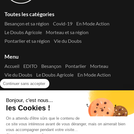
Toutes les catégories
Besançon et sa région
Covid-19
En Mode Action
Le Doubs Agricole
Morteau et sa région
Pontarlier et sa région
Vie du Doubs
Menu
Accueil
EDITO
Besançon
Pontarlier
Morteau
Vie du Doubs
Le Doubs Agricole
En Mode Action
Contactez-nous !
Continuer sans accepter
Suivez-nous sur les réseaux
Bonjour, c'est nous...
les Cookies !
On a attendu d'être sûrs que le contenu de
ce site vous intéresse avant de vous déranger, mais on aimerait bien
vous accompagner pendant votre visite...