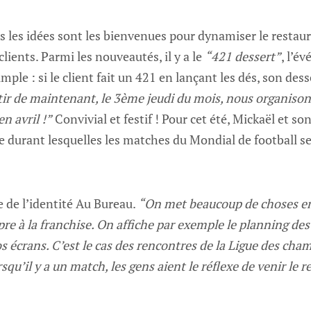
s les idées sont les bienvenues pour dynamiser le restau
 clients. Parmi les nouveautés, il y a le
“421 dessert”
, l’é
imple : si le client fait un 421 en lançant les dés, son desse
tir de maintenant, le 3ème jeudi du mois, nous organison
n avril !”
Convivial et festif ! Pour cet été, Mickaël et so
e durant lesquelles les matches du Mondial de football s
ie de l’identité Au Bureau.
“On met beaucoup de choses en 
pre à la franchise. On affiche par exemple le planning de
s écrans. C’est le cas des rencontres de la Ligue des cha
rsqu’il y a un match, les gens aient le réflexe de venir le