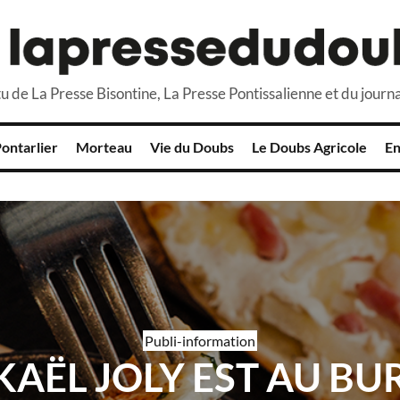
u de La Presse Bisontine, La Presse Pontissalienne et du journa
ontarlier
Morteau
Vie du Doubs
Le Doubs Agricole
En
Publi-information
KAËL JOLY EST AU BU