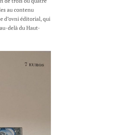
on de trois ou quatre
cles au contenu
 d’ovni éditorial, qui
n au-delà du Haut-