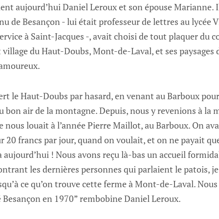
nt aujourd’hui Daniel Leroux et son épouse Marianne. Il
nu de Besançon - lui était professeur de lettres au lycée V
ervice à Saint-Jacques -, avait choisi de tout plaquer du co
t village du Haut-Doubs, Mont-de-Laval, et ses paysages d
amoureux.
rt le Haut-Doubs par hasard, en venant au Barboux pour
 du bon air de la montagne. Depuis, nous y revenions à la
nous louait à l’année Pierre Maillot, au Barboux. On ava
r 20 francs par jour, quand on voulait, et on ne payait q
ça aujourd’hui ! Nous avons reçu là-bas un accueil formida
trant les dernières personnes qui parlaient le patois, j
usqu’à ce qu’on trouve cette ferme à Mont-de-Laval. Nous
é Besançon en 1970” rembobine Daniel Leroux.