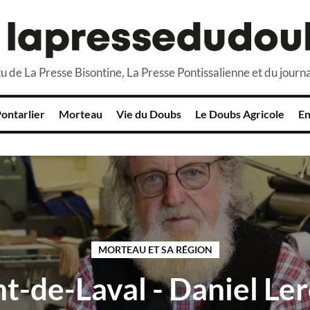
u de La Presse Bisontine, La Presse Pontissalienne et du journa
ontarlier
Morteau
Vie du Doubs
Le Doubs Agricole
En
MORTEAU ET SA RÉGION
t-de-Laval - Daniel Ler