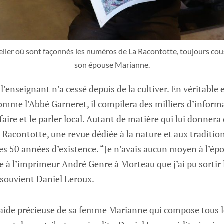
elier où sont façonnés les numéros de La Racontotte, toujours cou
son épouse Marianne.
 l’enseignant n’a cessé depuis de la cultiver. En véritabl
comme l’Abbé Garneret, il compilera des milliers d’informa
-faire et le parler local. Autant de matière qui lui donner
La Racontotte, une revue dédiée à la nature et aux traditi
ses 50 années d’existence. “Je n’avais aucun moyen à l’ép
âce à l’imprimeur André Genre à Morteau que j’ai pu sortir
 souvient Daniel Leroux.
’aide précieuse de sa femme Marianne qui compose tous le