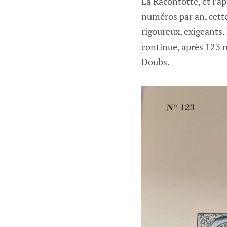
La Racontotte, et l’a
numéros par an, cette 
rigoureux, exigeants.
continue, après 123 nu
Doubs.