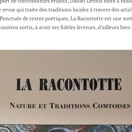
pport de contributeurs érudits, Daniel Leroux édite à rais
revue qui traite des traditions locales à travers des arti
 Ponctuée de textes poétiques, La Racontotte est une sorte
méros sortis, à avoir ses fidèles lecteurs, d’ailleurs bie