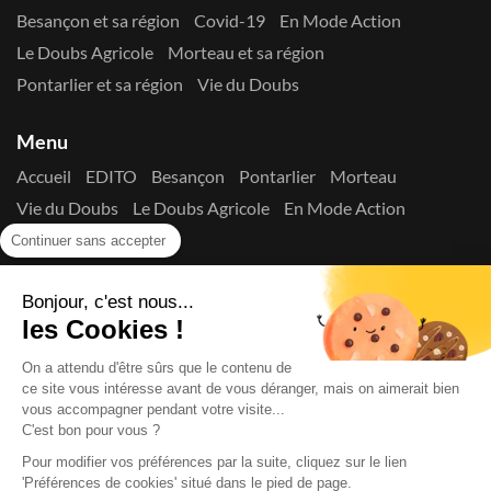
Besançon et sa région
Covid-19
En Mode Action
Le Doubs Agricole
Morteau et sa région
Pontarlier et sa région
Vie du Doubs
Menu
Accueil
EDITO
Besançon
Pontarlier
Morteau
Vie du Doubs
Le Doubs Agricole
En Mode Action
Contactez-nous !
Continuer sans accepter
Suivez-nous sur les réseaux
Bonjour, c'est nous...
les Cookies !
On a attendu d'être sûrs que le contenu de
ce site vous intéresse avant de vous déranger, mais on aimerait bien
vous accompagner pendant votre visite...
C'est bon pour vous ?
Copyright © 2026
La Presse du Doubs
- Tout droit réservé - ISSN
2725-8165 - N° de commission paritaire : 1125 Y 94392
Pour modifier vos préférences par la suite, cliquez sur le lien
Données Personnelles
Mentions Légales
Edito
A
'Préférences de cookies' situé dans le pied de page.