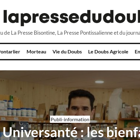
u de La Presse Bisontine, La Presse Pontissalienne et du journa
ontarlier
Morteau
Vie du Doubs
Le Doubs Agricole
En
Publi-information
Universanté : les bienf