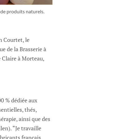
de produits naturels.
n Courtet, le
e de la Brasserie à
e Claire à Morteau,
00 % dédiée aux
entielles, thés,
érapie, ainsi que des
en). “Je travaille
bricants français,