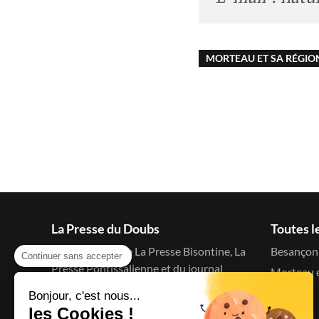
MORTEAU ET SA RÉGIO
La Presse du Doubs
Toutes l
Le blog d'actu de La Presse Bisontine, La
Besançon 
Continuer sans accepter
Presse Pontissalienne et du journal
Morteau e
C'est à dire
Bonjour, c'est nous...
Menu
les Cookies !