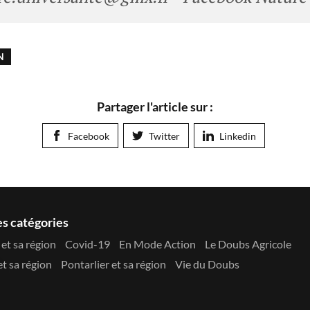
N
Partager l'article sur :
Facebook
Twitter
Linkedin
es catégories
et sa région
Covid-19
En Mode Action
Le Doubs Agricole
t sa région
Pontarlier et sa région
Vie du Doubs