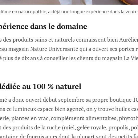
plômé en naturopathie, a déjà une longue expérience dans la vente 
périence dans le domaine
 des produits sains et naturels connaissent bien Aurélie
au magasin Nature Universanté qui a ouvert ses portes ru
é plus de dix ans à conseiller les clients du magasin La Vi
édiée au 100 % naturel
mé a donc ouvert début septembre sa propre boutique 1
ns ce lumineux espace bien agencé, on y trouve huiles ess
terie, plantes en vrac, compléments alimentaires, phytoth
 des produits de la ruche (miel, gelée royale, propolis, poll
antaine de fournisseurs dont la plupart sont des petits fa