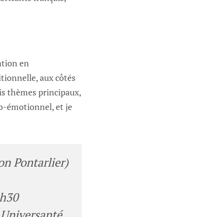
ation en
tionnelle, aux côtés
is thèmes principaux,
ho-émotionnel, et je
on Pontarlier)
8h30
 Universanté