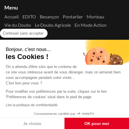
Menu
Accueil
EDITO
Besançon
Pontarlier
Morteau
Vie du Doubs
Le Doubs Agricole
En Mode Action
Contactez-nous !
Continuer sans accepter
Suivez-nous sur les réseaux
Bonjour, c'est nous...
les Cookies !
On a attendu d'être sûrs que le contenu de
ce site vous intéresse avant de vous déranger, mais on aimerait bien
vous accompagner pendant votre visite...
C'est bon pour vous ?
Copyright © 2026
La Presse du Doubs
- Tout droit réservé - ISSN
2725-8165 - N° de commission paritaire : 1125 Y 94392
Pour modifier vos préférences par la suite, cliquez sur le lien
'Préférences de cookies' situé dans le pied de page.
Données Personnelles
Mentions Légales
Edito
A
propos
Lire la politique de confidentialité
Consentements certifiés par
Je choisis
OK pour moi