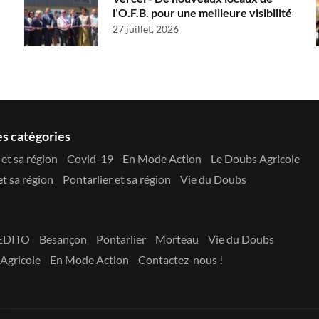
l’O.F.B. pour une meilleure visibilité
27 juillet, 2026
es catégories
et sa région
Covid-19
En Mode Action
Le Doubs Agricole
t sa région
Pontarlier et sa région
Vie du Doubs
EDITO
Besançon
Pontarlier
Morteau
Vie du Doubs
Agricole
En Mode Action
Contactez-nous !