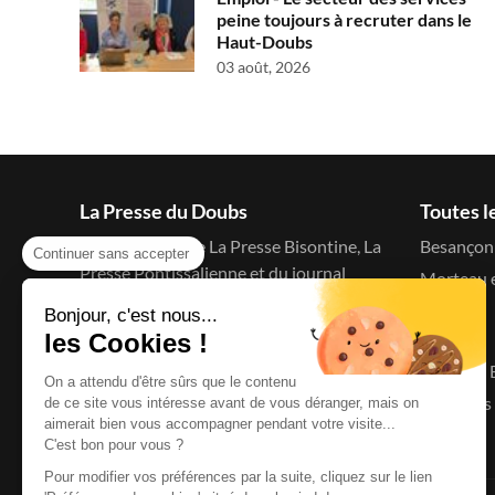
peine toujours à recruter dans le
Haut-Doubs
03 août, 2026
La Presse du Doubs
Toutes l
Le blog d'actu de La Presse Bisontine, La
Besançon 
Continuer sans accepter
Presse Pontissalienne et du journal
Morteau e
C'est à dire
Bonjour, c'est nous...
Menu
les Cookies !
Accueil
On a attendu d'être sûrs que le contenu
Le Doubs 
de ce site vous intéresse avant de vous déranger, mais on
aimerait bien vous accompagner pendant votre visite...
C'est bon pour vous ?
Pour modifier vos préférences par la suite, cliquez sur le lien