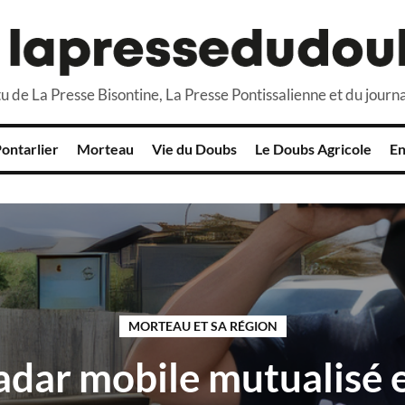
u de La Presse Bisontine, La Presse Pontissalienne et du journa
ontarlier
Morteau
Vie du Doubs
Le Doubs Agricole
En
MORTEAU ET SA RÉGION
adar mobile mutualisé 