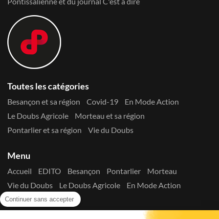
Pontissalienne et du journal C'est à dire
Toutes les catégories
Besançon et sa région
Covid-19
En Mode Action
Le Doubs Agricole
Morteau et sa région
Pontarlier et sa région
Vie du Doubs
Menu
Accueil
EDITO
Besançon
Pontarlier
Morteau
Vie du Doubs
Le Doubs Agricole
En Mode Action
Contactez-nous !
Continuer sans accepter