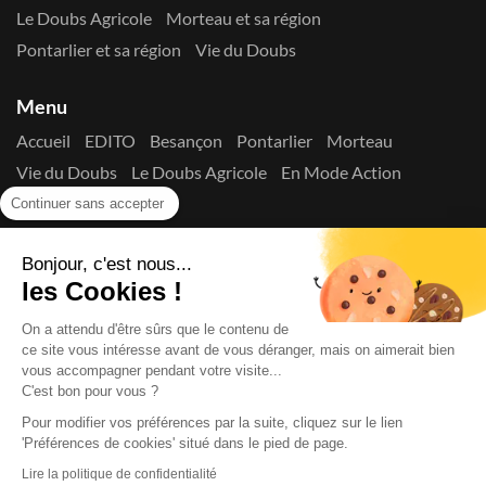
Le Doubs Agricole
Morteau et sa région
Pontarlier et sa région
Vie du Doubs
Menu
Accueil
EDITO
Besançon
Pontarlier
Morteau
Vie du Doubs
Le Doubs Agricole
En Mode Action
Contactez-nous !
Continuer sans accepter
Suivez-nous sur les réseaux
Bonjour, c'est nous...
les Cookies !
On a attendu d'être sûrs que le contenu de
ce site vous intéresse avant de vous déranger, mais on aimerait bien
vous accompagner pendant votre visite...
C'est bon pour vous ?
Copyright © 2026
La Presse du Doubs
- Tout droit réservé - ISSN
2725-8165 - N° de commission paritaire : 1125 Y 94392
Pour modifier vos préférences par la suite, cliquez sur le lien
'Préférences de cookies' situé dans le pied de page.
Données Personnelles
Mentions Légales
Edito
A
propos
Lire la politique de confidentialité