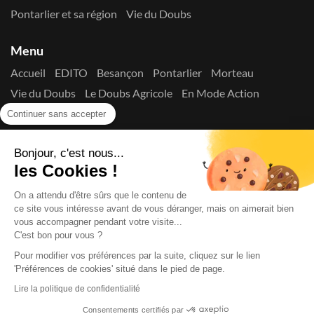
Pontarlier et sa région
Vie du Doubs
Menu
Accueil
EDITO
Besançon
Pontarlier
Morteau
Vie du Doubs
Le Doubs Agricole
En Mode Action
Contactez-nous !
Continuer sans accepter
Suivez-nous sur les réseaux
Bonjour, c'est nous...
les Cookies !
On a attendu d'être sûrs que le contenu de
ce site vous intéresse avant de vous déranger, mais on aimerait bien
vous accompagner pendant votre visite...
C'est bon pour vous ?
Copyright © 2026
La Presse du Doubs
- Tout droit réservé - ISSN
2725-8165 - N° de commission paritaire : 1125 Y 94392
Pour modifier vos préférences par la suite, cliquez sur le lien
Données Personnelles
Mentions Légales
Edito
A
'Préférences de cookies' situé dans le pied de page.
propos
Lire la politique de confidentialité
Consentements certifiés par