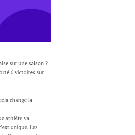
aise sur une saison ?
orté 6 victoires sur
cela change la
ue athlète va
c’est unique. Les