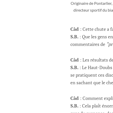
Originaire de Pontarlier
directeur sportif du bi
Càd
: Cette chute a 
S.B.
: Que les gens en 
commentaires de
“pr
Càd
: Les résultats 
S.B.
: Le Haut-Doubs n
se pratiquent ces dis
en sachant que le che
Càd
: Comment expli
S.B.
: Cela plaît éno