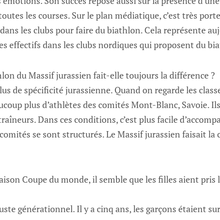
 émotions. Son succès repose aussi sur la présence d’un
outes les courses. Sur le plan médiatique, c’est très port
dans les clubs pour faire du biathlon. Cela représente au
 effectifs dans les clubs nordiques qui proposent du bia
hlon du Massif jurassien fait-elle toujours la différence ?
 plus de spécificité jurassienne. Quand on regarde les cla
aucoup plus d’athlètes des comités Mont-Blanc, Savoie. Il
raîneurs. Dans ces conditions, c’est plus facile d’accompa
comités se sont structurés. Le Massif jurassien faisait la 
saison Coupe du monde, il semble que les filles aient pris 
t juste générationnel. Il y a cinq ans, les garçons étaient su