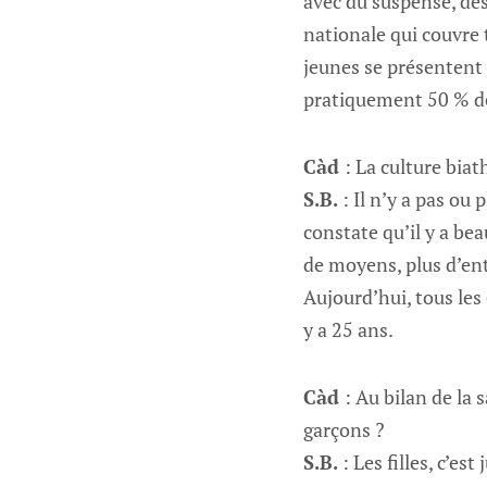
avec du suspense, des
nationale qui couvre t
jeunes se présentent 
pratiquement 50 % des
Càd
: La culture biat
S.B.
: Il n’y a pas ou
constate qu’il y a be
de moyens, plus d’ent
Aujourd’hui, tous les 
y a 25 ans.
Càd
: Au bilan de la 
garçons ?
S.B.
: Les filles, c’es