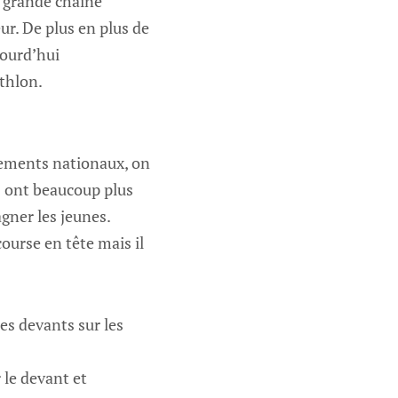
e grande chaîne
eur. De plus en plus de
jourd’hui
thlon.
ssements nationaux, on
s ont beaucoup plus
gner les jeunes.
course en tête mais il
les devants sur les
r le devant et