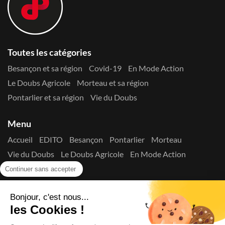
Toutes les catégories
Besançon et sa région
Covid-19
En Mode Action
Le Doubs Agricole
Morteau et sa région
Pontarlier et sa région
Vie du Doubs
Menu
Accueil
EDITO
Besançon
Pontarlier
Morteau
Vie du Doubs
Le Doubs Agricole
En Mode Action
Contactez-nous !
Continuer sans accepter
Suivez-nous sur les réseaux
Bonjour, c'est nous...
les Cookies !