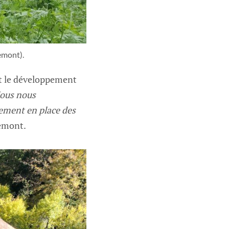
emont).
 et le développement
Nous nous
ement en place des
uemont.