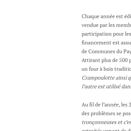
Chaque année est édi
vendue par les membre
participation pour le
financement est ass
de Communes du Pays 
Attirant plus de 500 
un four à bois traditi
Crampoulotte ainsi qu
l’autre est utilisé da
Au fil de l’année, le
des problèmes se po
tronçonneuses et c’es
retraités venant de d