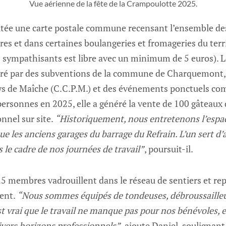
Vue aérienne de la fête de la Crampoulotte 2025.
tée une carte postale commune recensant l’ensemble des 
s et dans certaines boulangeries et fromageries du terri
s sympathisants est libre avec un minimum de 5 euros). L
uré par des subventions de la commune de Charquemont
de Maîche (C.C.P.M.) et des événements ponctuels comm
personnes en 2025, elle a généré la vente de 100 gâteaux
onnel sur site.
“Historiquement, nous entretenons l’espac
e les anciens garages du barrage du Refrain. L’un sert d
ns le cadre de nos journées de travail”
, poursuit-il.
s 25 membres vadrouillent dans le réseau de sentiers et re
sent.
“Nous sommes équipés de tondeuses, débroussailleu
t vrai que le travail ne manque pas pour nos bénévoles, 
ivers horizons professionnels”
, ajoute Daniel, soulignant