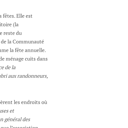
fêtes. Elle est
toire (la
e reste du
, de la Communauté
e la fête annuelle.
 de ménage cuits dans
e de la
’abri aux randonneurs,
pèrent les endroits où
ses et
en général des
 que l’association