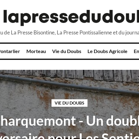
u de La Presse Bisontine, La Presse Pontissalienne et du journa
ontarlier
Morteau
Vie du Doubs
Le Doubs Agricole
En
VIE DU DOUBS
harquemont - Un doub
ersaire pour Les Senti