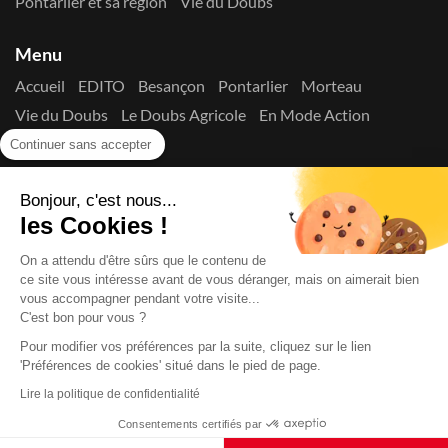
Pontarlier et sa région
Vie du Doubs
Menu
Accueil
EDITO
Besançon
Pontarlier
Morteau
Vie du Doubs
Le Doubs Agricole
En Mode Action
Contactez-nous !
Continuer sans accepter
Suivez-nous sur les réseaux
Bonjour, c'est nous...
les Cookies !
On a attendu d'être sûrs que le contenu de
ce site vous intéresse avant de vous déranger, mais on aimerait bien
vous accompagner pendant votre visite...
C'est bon pour vous ?
Copyright © 2026
La Presse du Doubs
- Tout droit réservé - ISSN
2725-8165 - N° de commission paritaire : 1125 Y 94392
Pour modifier vos préférences par la suite, cliquez sur le lien
Données Personnelles
Mentions Légales
Edito
A
'Préférences de cookies' situé dans le pied de page.
propos
Lire la politique de confidentialité
Consentements certifiés par