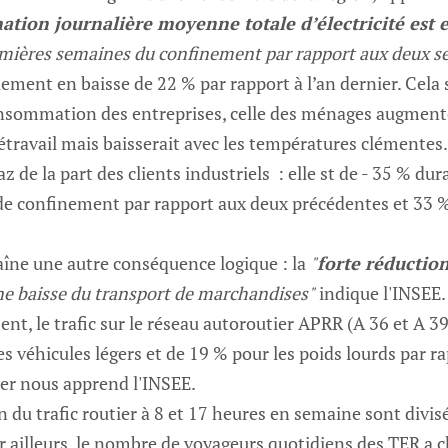
tion journalière moyenne totale d’électricité est e
emières semaines du confinement par rapport aux deux s
lement en baisse de 22 % par rapport à l’an dernier. Cela
consommation des entreprises, celle des ménages augmente
étravail mais baisserait avec les températures clémentes.
az de la part des clients industriels : elle st de - 35 % dur
e confinement par rapport aux deux précédentes et 33 % 
îne une autre conséquence logique : la
"
forte réductio
une baisse du transport de marchandises"
indique l'INSEE.
nt, le trafic sur le réseau autoroutier APRR (A 36 et A 
es véhicules légers et de 19 % pour les poids lourds par 
ier nous apprend l'INSEE.
 du trafic routier à 8 et 17 heures en semaine sont divisé
 ailleurs, le nombre de voyageurs quotidiens des TER a c