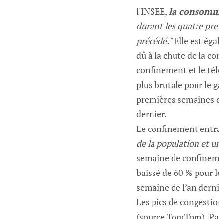
l'INSEE,
la consomma
durant les quatre pr
précédé."
Elle est éga
dû à la chute de la 
confinement et le tél
plus brutale pour le g
premières semaines d
dernier.
Le confinement entra
de la population et 
semaine de confineme
baissé de 60 % pour l
semaine de l’an dern
Les pics de congestion
(source TomTom). Par