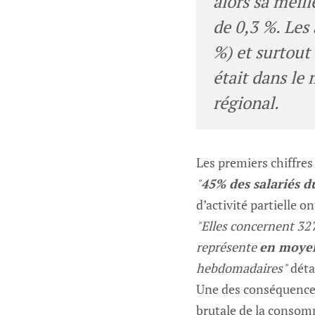
alors sa meil
de 0,3 %. Les
%) et surtout
était dans le
régional.
Les premiers chiffres
"
45% des salariés d
d’activité partielle 
"Elles concernent 32
représente
en moyen
hebdomadaires"
détai
Une des conséquences 
brutale de la consom