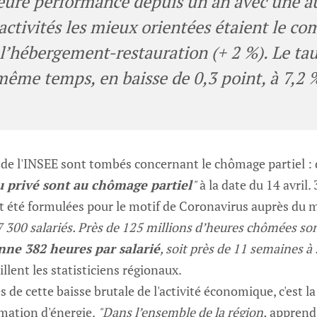
leure performance depuis un an avec une 
 activités les mieux orientées étaient le c
 l’hébergement-restauration (+ 2 %). Le t
 même temps, en baisse de 0,3 point, à 7,2 
 de l'INSEE sont tombés concernant le chômage partiel : 
u privé sont au chômage partiel
"
à la date du 14 avril
ont été formulées pour le motif de Coronavirus auprès du m
7 300 salariés. Près de 125 millions d’heures chômées s
ne 382 heures par salarié
, soit près de 11 semaines à
llent les statisticiens régionaux.
de cette baisse brutale de l'activité économique, c'est la
mation d'énergie.
"Dans l’ensemble de la région,
apprend-