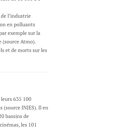
de l’industrie
on en polluants
par exemple sur la
te (source Atmo).
s et de morts sur les
.
t leurs 635 100
s (source INJES). Il en
20 bassins de
 cinémas, les 101