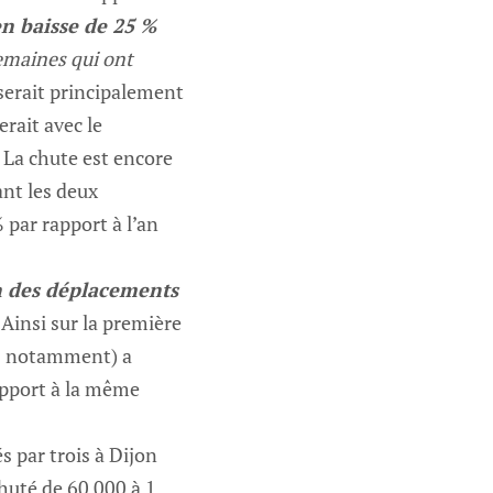
n baisse de 25 %
emaines qui ont
 serait principalement
rait avec le
 La chute est encore
ant les deux
par rapport à l’an
n des déplacements
 Ainsi sur la première
39 notamment) a
rapport à la même
s par trois à Dijon
huté de 60 000 à 1