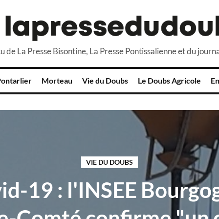
u de La Presse Bisontine, La Presse Pontissalienne et du journa
ontarlier
Morteau
Vie du Doubs
Le Doubs Agricole
En
VIE DU DOUBS
id-19 : l'INSEE Bourgo
e-Comté confirme "un 