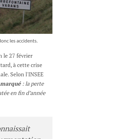
donc les accidents.
 le 27 février
tard, à cette crise
ale. Selon l'INSEE
t marqué
: la perte
atée en fin d’année
onnaissait