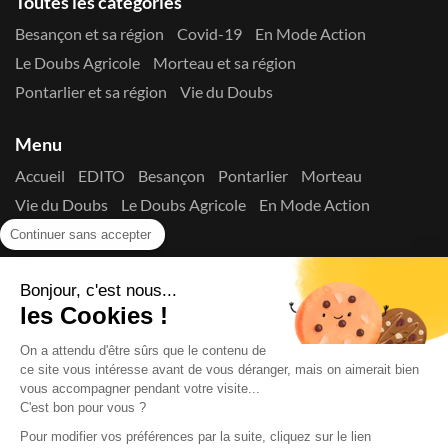
Toutes les catégories
Besançon et sa région
Covid-19
En Mode Action
Le Doubs Agricole
Morteau et sa région
Pontarlier et sa région
Vie du Doubs
Menu
Accueil
EDITO
Besançon
Pontarlier
Morteau
Vie du Doubs
Le Doubs Agricole
En Mode Action
Contactez-nous !
Continuer sans accepter
Suivez-nous sur les réseaux
Bonjour, c'est nous...
les Cookies !
On a attendu d'être sûrs que le contenu de
ce site vous intéresse avant de vous déranger, mais on aimerait bien
vous accompagner pendant votre visite...
C'est bon pour vous ?
Copyright © 2026
La Presse du Doubs
- Tout droit réservé - ISSN
2725-8165 - N° de commission paritaire : 1125 Y 94392
Pour modifier vos préférences par la suite, cliquez sur le lien