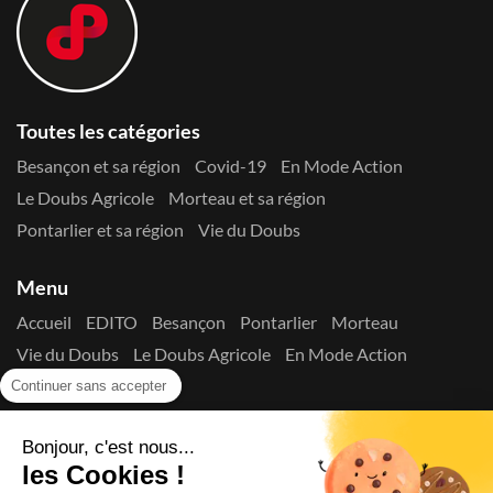
Toutes les catégories
Besançon et sa région
Covid-19
En Mode Action
Le Doubs Agricole
Morteau et sa région
Pontarlier et sa région
Vie du Doubs
Menu
Accueil
EDITO
Besançon
Pontarlier
Morteau
Vie du Doubs
Le Doubs Agricole
En Mode Action
Contactez-nous !
Continuer sans accepter
Suivez-nous sur les réseaux
Bonjour, c'est nous...
les Cookies !