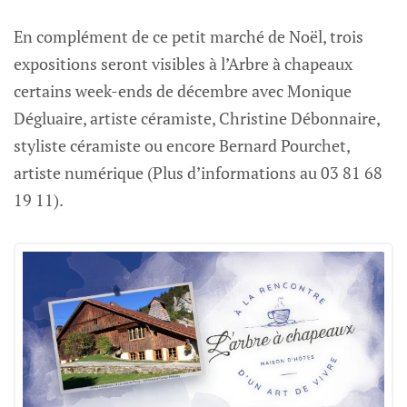
de Morteau dans le Haut-Doubs
En complément de ce petit marché de Noël, trois
Séjournez dans une ferme comtoise du XVIIᵉ
Logo L'arbre à chapeaux
expositions seront visibles à l’Arbre à chapeaux
siècle, alliant charme authentique et confort
moderne, au cœur du Doubs.
certains week-ends de décembre avec Monique
Dégluaire, artiste céramiste, Christine Débonnaire,
styliste céramiste ou encore Bernard Pourchet,
artiste numérique (Plus d’informations au 03 81 68
19 11).