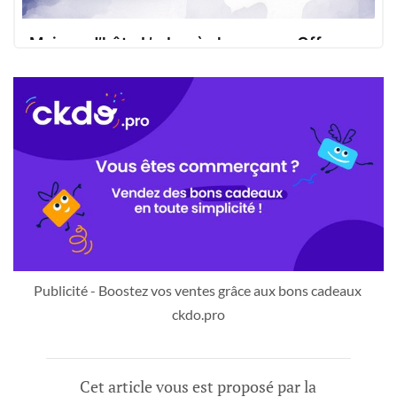
Maison d’hôte L’arbre à chapeaux - Offrez
un bon cadeau
Offrez un bon cadeau L’arbre à chapeaux !
Offrez un bon cadeau
Personnalisez-le en ligne en quelques clics !
Publicité - Boostez vos ventes grâce aux bons cadeaux 
ckdo.pro
Cet article vous est proposé par la