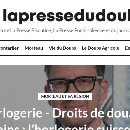
u de La Presse Bisontine, La Presse Pontissalienne et du journa
ontarlier
Morteau
Vie du Doubs
Le Doubs Agricole
En
MORTEAU ET SA RÉGION
logerie - Droits de do
ins : l’horlogerie suisse