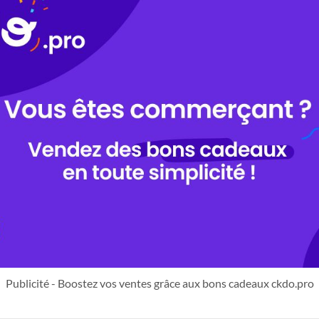
Publicité - Boostez vos ventes grâce aux bons cadeaux ckdo.pro