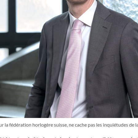
la fédération horlogère suisse, ne cache pas les inquiétudes de la 