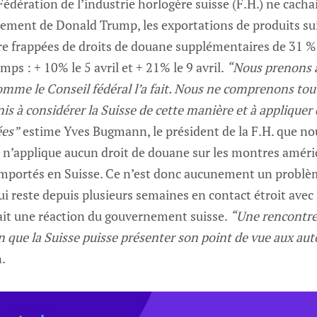
 Fédération de l’industrie horlogère suisse (F.H.) ne cachai
rement de Donald Trump, les exportations de produits sui
e frappées de droits de douane supplémentaires de 31 %.
ps : + 10% le 5 avril et + 21% le 9 avril.
“Nous prenons a
me le Conseil fédéral l’a fait. Nous ne comprenons tout
is à considérer la Suisse de cette manière et à appliquer
ées”
estime Yves Bugmann, le président de la F.H. que no
e n’applique aucun droit de douane sur les montres améri
 importés en Suisse. Ce n’est donc aucunement un problè
ui reste depuis plusieurs semaines en contact étroit avec l
ait une réaction du gouvernement suisse.
“Une rencontre
fin que la Suisse puisse présenter son point de vue aux au
.