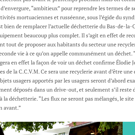
 d’envergure, “ambitieux” pour reprendre les termes de se
ctivités mortuaciennes et russéenne, sous l’égide du synd
st bien de remplacer l’actuelle déchetterie du Bas-de-la-
quipement beaucoup plus complet. Il s’agit en effet de re
nt tout de proposer aux habitants du secteur une recycler
econde vie à ce qu’on appelle communément un déchet. 
ra en effet la façon de voir un déchet confirme Élodie Jo
es de la C.C.V.M. Ce sera une recyclerie avant d’être une 
bjets usagers apportés par les usagers seront d’abord ex
ement déposés dans un drive-out, et seulement s’il reste 
à la déchetterie. “Les flux ne seront pas mélangés, le site
n avant.”