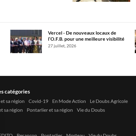
Vercel - De nouveaux locaux de
l’O.F.B. pour une meilleure visibilité
27 juillet, 2026
es catégories
et sa région
Covid-19
En Mode Action
Le Doubs Agricole
t sa région
Pontarlier et sa région
Vie du Doubs
EDITO
Besançon
Pontarlier
Morteau
Vie du Doubs