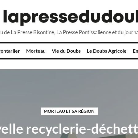
u de La Presse Bisontine, La Presse Pontissalienne et du journa
ontarlier
Morteau
Vie du Doubs
Le Doubs Agricole
En
MORTEAU ET SA RÉGION
elle recyclerie-déchett