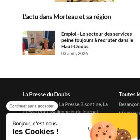
L'actu dans Morteau et sa région
Emploi - Le secteur des services
peine toujours à recruter dans le
Haut-Doubs
03 août, 2026
La Presse du Doubs
Toutes l
Le blog d'actu de La Presse Bisontine, La
Besançon 
Continuer sans accepter
Presse Pontissalienne et du journal
Morteau e
C'est à dire
Bonjour, c'est nous...
Menu
les Cookies !
Accueil