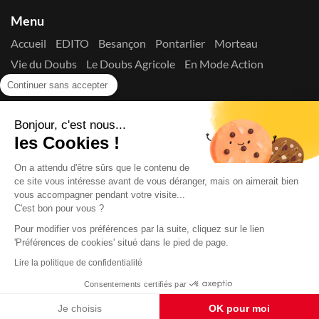
Menu
Accueil
EDITO
Besançon
Pontarlier
Morteau
Vie du Doubs
Le Doubs Agricole
En Mode Action
Contactez-nous !
Continuer sans accepter
Suivez-nous sur les réseaux
Bonjour, c'est nous...
les Cookies !
On a attendu d'être sûrs que le contenu de
ce site vous intéresse avant de vous déranger, mais on aimerait bien
vous accompagner pendant votre visite...
C'est bon pour vous ?
Copyright © 2026
La Presse du Doubs
- Tout droit réservé - ISSN
2725-8165 - N° de commission paritaire : 1125 Y 94392
Pour modifier vos préférences par la suite, cliquez sur le lien
Données Personnelles
Mentions Légales
Edito
A
'Préférences de cookies' situé dans le pied de page.
propos
Lire la politique de confidentialité
Consentements certifiés par
Je choisis
OK pour moi