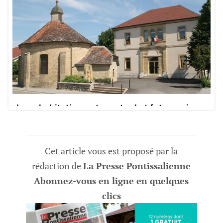
La cohabitation entre actuel et futur maire
n’est pas toujours évidente
Entre maire sortant toujours en poste et futur
La Presse du Doubs
La rédaction
Cet article vous est proposé par la
maire, le dialogue est parfois compliqué. Exemple
à Houtaud.
rédaction de
La Presse Pontissalienne
Abonnez-vous en ligne en quelques
clics