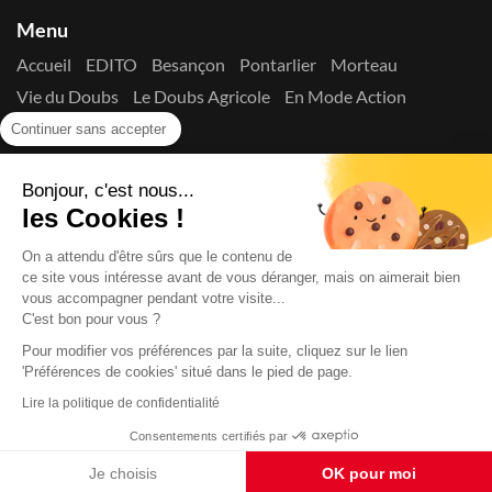
Menu
Accueil
EDITO
Besançon
Pontarlier
Morteau
Vie du Doubs
Le Doubs Agricole
En Mode Action
Contactez-nous !
Continuer sans accepter
Suivez-nous sur les réseaux
Bonjour, c'est nous...
les Cookies !
On a attendu d'être sûrs que le contenu de
ce site vous intéresse avant de vous déranger, mais on aimerait bien
vous accompagner pendant votre visite...
C'est bon pour vous ?
Copyright © 2026
La Presse du Doubs
- Tout droit réservé - ISSN
2725-8165 - N° de commission paritaire : 1125 Y 94392
Pour modifier vos préférences par la suite, cliquez sur le lien
Données Personnelles
Mentions Légales
Edito
A
'Préférences de cookies' situé dans le pied de page.
propos
Lire la politique de confidentialité
Consentements certifiés par
Je choisis
OK pour moi