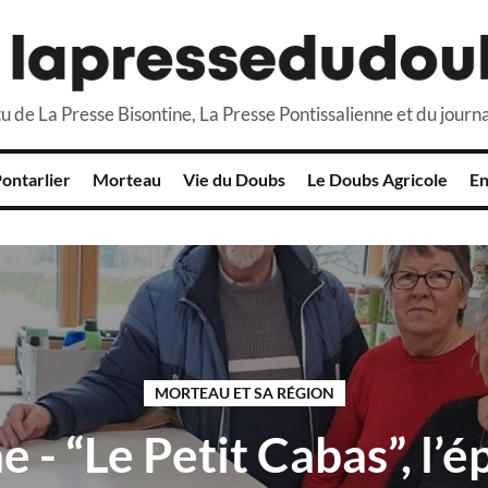
u de La Presse Bisontine, La Presse Pontissalienne et du journa
ontarlier
Morteau
Vie du Doubs
Le Doubs Agricole
En
MORTEAU ET SA RÉGION
 - “Le Petit Cabas”, l’é