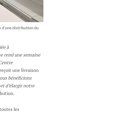
 d’une distribution du 
iée à
 se rend une semaine
 Centre
 reçoit une livraison
nous bénéficions
t d’élargir notre
ibution.
toutes les