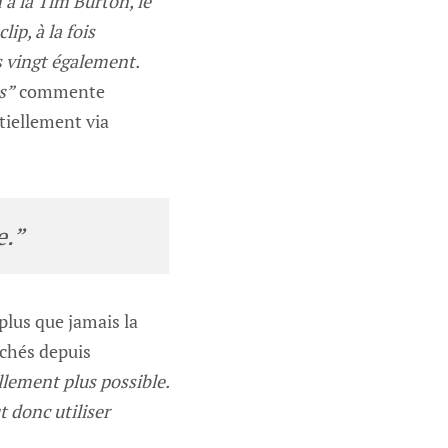
 à la Tim Burton, le
ip, à la fois
s vingt également.
s”
commente
ntiellement via
e.”
 plus que jamais la
chés depuis
llement plus possible.
t donc utiliser