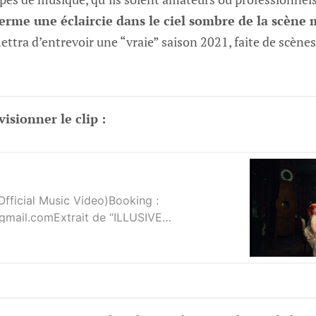
erme une éclaircie dans le ciel sombre de la scène 
ettra d’entrevoir une “vraie” saison 2021, faite de scènes
isionner le clip :
fficial Music Video)Booking :
mail.comExtrait de “ILLUSIVE
idéo : Les films de Maud&AnneRéalisés par