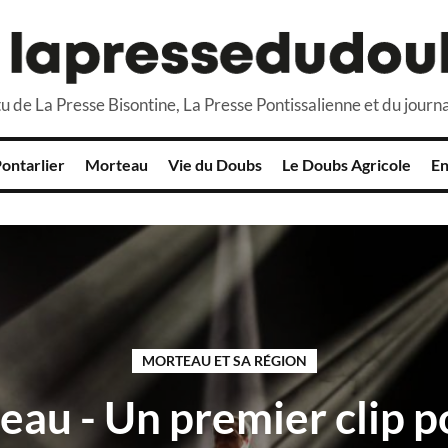
u de La Presse Bisontine, La Presse Pontissalienne et du journa
ontarlier
Morteau
Vie du Doubs
Le Doubs Agricole
En
MORTEAU ET SA RÉGION
au - Un premier clip p