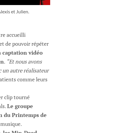
exis et Julien.
re accueilli
et de pouvoir répéter
a captation vidéo
on
.
“Et nous avons
c un autre réalisateur
patients comme leurs
er clip tourné
als.
Le groupe
in du Printemps de
e musique.
s,
les Min-Deed