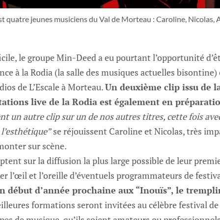
t quatre jeunes musiciens du Val de Morteau : Caroline, Nicolas, Al
icile, le groupe Min-Deed a eu pourtant l’opportunité d’êt
e à la Rodia (la salle des musiques actuelles bisontine) 
udios de L’Escale à Morteau.
Un deuxième clip issu de l
tations live de la Rodia est également en préparati
 un autre clip sur un de nos autres titres, cette fois ave
 l’esthétique”
se réjouissent Caroline et Nicolas, très im
monter sur scène.
tent sur la diffusion la plus large possible de leur premi
er l’œil et l’oreille d’éventuels programmateurs de festiv
 en début d’année prochaine aux “Inouïs”, le trempl
eilleures formations seront invitées au célèbre festival d
es de musique, qu’ils soient amateurs ou professionnel