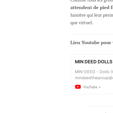
attendent de pied f
lumière qui leur perm
que virtuel.
Lien Youtube pour v
MIN DEED DOLLS
MIN-DEED - Dolls (O
mindeedthegroup@g
HAPPINESS”EP 2019V
YouTube
A...