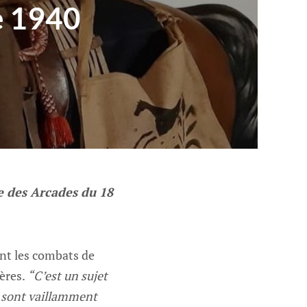
e 1940
e des Arcades du 18
ant les combats de
ères.
“C’est un sujet
e sont vaillamment