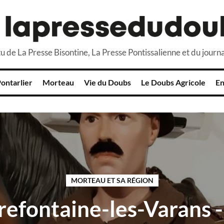
u de La Presse Bisontine, La Presse Pontissalienne et du journa
ontarlier
Morteau
Vie du Doubs
Le Doubs Agricole
En
MORTEAU ET SA RÉGION
refontaine-les-Varans 