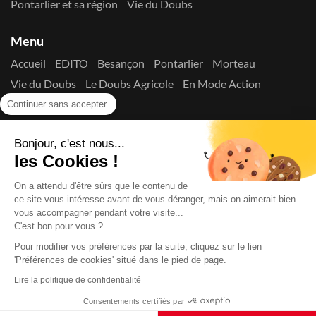
Pontarlier et sa région
Vie du Doubs
Menu
Accueil
EDITO
Besançon
Pontarlier
Morteau
Vie du Doubs
Le Doubs Agricole
En Mode Action
Contactez-nous !
Continuer sans accepter
Suivez-nous sur les réseaux
Bonjour, c'est nous...
les Cookies !
On a attendu d'être sûrs que le contenu de
ce site vous intéresse avant de vous déranger, mais on aimerait bien
vous accompagner pendant votre visite...
C'est bon pour vous ?
Copyright © 2026
La Presse du Doubs
- Tout droit réservé - ISSN
2725-8165 - N° de commission paritaire : 1125 Y 94392
Pour modifier vos préférences par la suite, cliquez sur le lien
'Préférences de cookies' situé dans le pied de page.
Données Personnelles
Mentions Légales
Edito
A
propos
Lire la politique de confidentialité
Consentements certifiés par