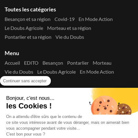
Toutes les catégories
Besançon et sa région
Covid-19
En Mode Action
Le Doubs Agricole
Morteau et sa région
Pontarlier et sa région
Vie du Doubs
Menu
Accueil
EDITO
Besançon
Pontarlier
Morteau
Vie du Doubs
Le Doubs Agricole
En Mode Action
Contactez-nous !
Continuer sans accepter
Suivez-nous sur les réseaux
Bonjour, c'est nous...
les Cookies !
On a attendu d'être sûrs que le contenu de
ce site vous intéresse avant de vous déranger, mais on aimerait bien
vous accompagner pendant votre visite...
C'est bon pour vous ?
Copyright © 2026
La Presse du Doubs
- Tout droit réservé - ISSN