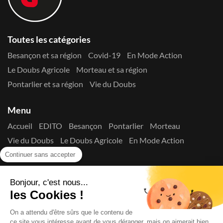
Toutes les catégories
Besançon et sa région
Covid-19
En Mode Action
Le Doubs Agricole
Morteau et sa région
Pontarlier et sa région
Vie du Doubs
Menu
Accueil
EDITO
Besançon
Pontarlier
Morteau
Vie du Doubs
Le Doubs Agricole
En Mode Action
Contactez-nous !
Continuer sans accepter
Suivez-nous sur les réseaux
Bonjour, c'est nous...
les Cookies !
On a attendu d'être sûrs que le contenu de
ce site vous intéresse avant de vous déranger, mais on aimerait bien