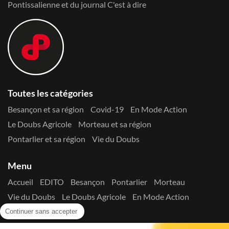
Pontissalienne et du journal C'est à dire
Toutes les catégories
Besançon et sa région
Covid-19
En Mode Action
Le Doubs Agricole
Morteau et sa région
Pontarlier et sa région
Vie du Doubs
Menu
Accueil
EDITO
Besançon
Pontarlier
Morteau
Vie du Doubs
Le Doubs Agricole
En Mode Action
Contactez-nous !
Continuer sans accepter