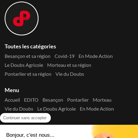
Toutes les catégories
Besançon et sa région
Covid-19
En Mode Action
Le Doubs Agricole
Morteau et sa région
Pontarlier et sa région
Vie du Doubs
Menu
Accueil
EDITO
Besançon
Pontarlier
Morteau
Vie du Doubs
Le Doubs Agricole
En Mode Action
Contactez-nous !
Continuer sans accepter
Suivez-nous sur les réseaux
Bonjour, c'est nous...