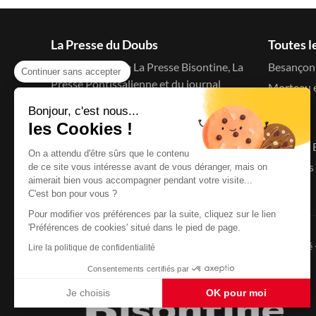
La Presse du Doubs
Toutes l
Le blog d'actu de La Presse Bisontine, La
Besançon 
Continuer sans accepter
Presse Pontissalienne et du journal
Morteau e
C'est à dire
Bonjour, c'est nous...
Menu
les Cookies !
Accueil
On a attendu d'être sûrs que le contenu
Le Doubs 
de ce site vous intéresse avant de vous déranger, mais on
aimerait bien vous accompagner pendant votre visite...
C'est bon pour vous ?
Pour modifier vos préférences par la suite, cliquez sur le lien
'Préférences de cookies' situé dans le pied de page.
Copyright © 2026
La Presse du Doubs
- Tout droit réservé
Lire la politique de confidentialité
Consentements certifiés par
Je choisis
OK pour moi
Axeptio consent
Plateforme de Gestion du Consentement : Personnalisez vo