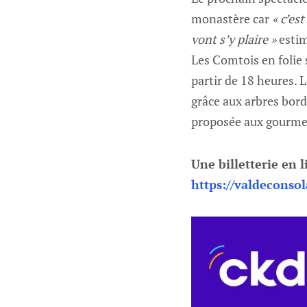
monastère car
« c’es
vont s’y plaire »
estim
Les Comtois en folie s’
partir de 18 heures. 
grâce aux arbres bord
proposée aux gourme
Une billetterie en l
https://valdeconsol