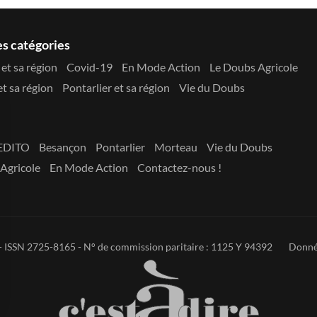
es catégories
et sa région
Covid-19
En Mode Action
Le Doubs Agricole
t sa région
Pontarlier et sa région
Vie du Doubs
EDITO
Besançon
Pontarlier
Morteau
Vie du Doubs
Agricole
En Mode Action
Contactez-nous !
 - ISSN 2725-8165 - N° de commission paritaire : 1125 Y 94392
Donné
s Options