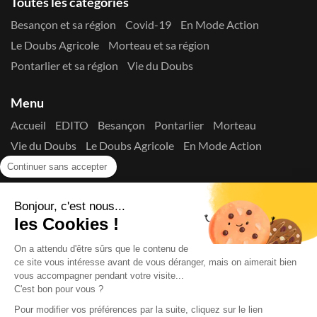
Toutes les catégories
Besançon et sa région
Covid-19
En Mode Action
Le Doubs Agricole
Morteau et sa région
Pontarlier et sa région
Vie du Doubs
Menu
Accueil
EDITO
Besançon
Pontarlier
Morteau
Vie du Doubs
Le Doubs Agricole
En Mode Action
Contactez-nous !
Continuer sans accepter
Suivez-nous sur les réseaux
Bonjour, c'est nous...
les Cookies !
On a attendu d'être sûrs que le contenu de
ce site vous intéresse avant de vous déranger, mais on aimerait bien
vous accompagner pendant votre visite...
C'est bon pour vous ?
Copyright © 2026
La Presse du Doubs
- Tout droit réservé - ISSN
2725-8165 - N° de commission paritaire : 1125 Y 94392
Pour modifier vos préférences par la suite, cliquez sur le lien