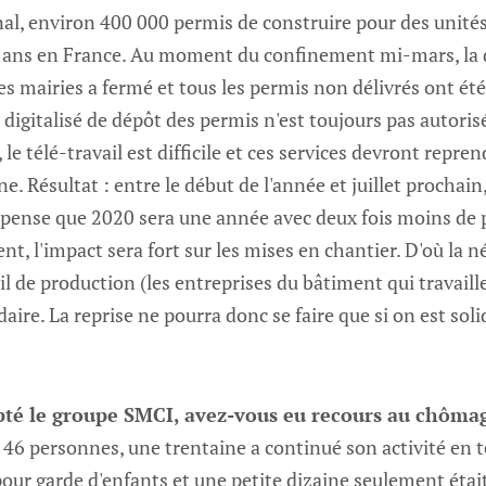
nal, environ 400 000 permis de construire pour des unité
es ans en France. Au moment du confinement mi-mars, la q
s mairies a fermé et tous les permis non délivrés ont ét
 digitalisé de dépôt des permis n'est toujours pas autorisé
 le télé-travail est difficile et ces services devront repren
. Résultat : entre le début de l'année et juillet prochain
e pense que 2020 sera une année avec deux fois moins de
nt, l'impact sera fort sur les mises en chantier. D'où la 
il de production (les entreprises du bâtiment qui travail
idaire. La reprise ne pourra donc se faire que si on est sol
té le groupe SMCI, avez-vous eu recours au chômag
e 46 personnes, une trentaine a continué son activité en t
pour garde d'enfants et une petite dizaine seulement étai