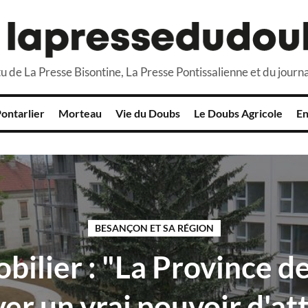
u de La Presse Bisontine, La Presse Pontissalienne et du journa
ontarlier
Morteau
Vie du Doubs
Le Doubs Agricole
En
BESANÇON ET SA RÉGION
bilier : "La Province de
er un vrai pouvoir d'at