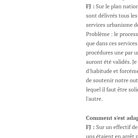
FJ :
Sur le plan natio
sont délivrés tous l
services urbanisme de
Problème : le process
que dans ces services,
procédures une par une
auront été validés. J
d'habitude et forcéme
de soutenir notre out
lequel il faut être sol
l'autre.
Comment s'est adap
FJ :
Sur un effectif d
uns étaient en arrêt 