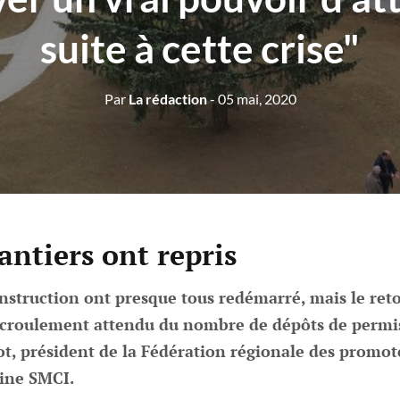
suite à cette crise"
Par
La rédaction
- 05 mai, 2020
antiers ont repris
nstruction ont presque tous redémarré, mais le ret
 écroulement attendu du nombre de dépôts de permis
t, président de la Fédération régionale des promot
tine SMCI.