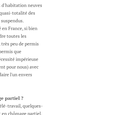
s d'habitation neuves
uasi-totalité des
é suspendus.
 en France, si bien
dre toutes les
, très peu de permis
 permis que
nécessité impérieuse
lent pour nous) avec
idaire l'un envers
e partiel ?
élé-travail, quelques-
t en chômage partiel.