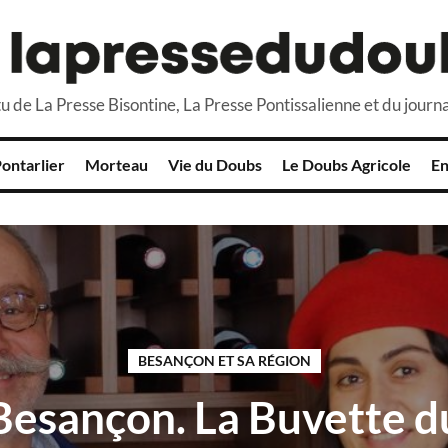
u de La Presse Bisontine, La Presse Pontissalienne et du journa
ontarlier
Morteau
Vie du Doubs
Le Doubs Agricole
En
BESANÇON ET SA RÉGION
Besançon. La Buvette d