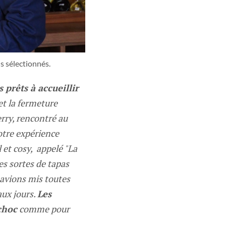
s sélectionnés.
 prêts à accueillir
t la fermeture
rry, rencontré au
otre expérience
 et cosy, appelé "La
s sortes de tapas
 avions mis toutes
aux jours.
Les
choc
comme pour