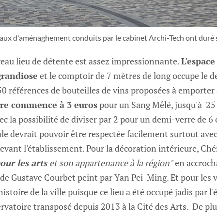
vaux d'aménaghement conduits par le cabinet Archi-Tech ont duré s
veau lieu de détente est assez impressionnante.
L'espace
grandiose
et le comptoir de 7 mètres de long occupe le de
250 références de bouteilles de vins proposées à emporte
rre commence à 3 euros
pour un Sang Mêlé, jusqu'à 25
 la possibilité de diviser par 2 pour un demi-verre de 6 c
ale devrait pouvoir être respectée facilement surtout avec
devant l'établissement. Pour la décoration intérieure, Ché
our les arts
et son appartenance à la région"
en accroch
e Gustave Courbet peint par Yan Pei-Ming. Et pour les vi
'histoire de la ville puisque ce lieu a été occupé jadis par 
ervatoire transposé depuis 2013 à la Cité des Arts. De plu