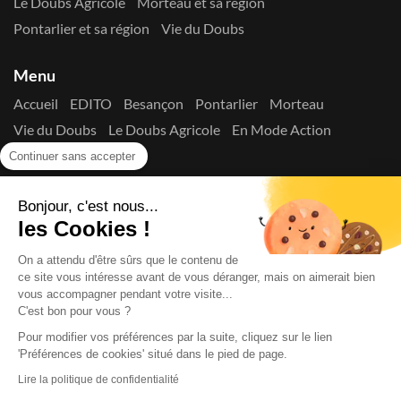
Le Doubs Agricole
Morteau et sa région
Pontarlier et sa région
Vie du Doubs
Menu
Accueil
EDITO
Besançon
Pontarlier
Morteau
Vie du Doubs
Le Doubs Agricole
En Mode Action
Contactez-nous !
Continuer sans accepter
Suivez-nous sur les réseaux
Bonjour, c'est nous...
les Cookies !
On a attendu d'être sûrs que le contenu de
ce site vous intéresse avant de vous déranger, mais on aimerait bien
vous accompagner pendant votre visite...
C'est bon pour vous ?
Copyright © 2026
La Presse du Doubs
- Tout droit réservé - ISSN
2725-8165 - N° de commission paritaire : 1125 Y 94392
Pour modifier vos préférences par la suite, cliquez sur le lien
Données Personnelles
Mentions Légales
Edito
A
'Préférences de cookies' situé dans le pied de page.
propos
Lire la politique de confidentialité