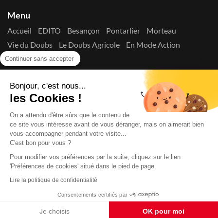
Menu
Accueil
EDITO
Besançon
Pontarlier
Morteau
Vie du Doubs
Le Doubs Agricole
En Mode Action
Contactez-nous !
Continuer sans accepter
Suivez-nous sur les réseaux
Bonjour, c'est nous...
les Cookies !
On a attendu d'être sûrs que le contenu de
ce site vous intéresse avant de vous déranger, mais on aimerait bien
vous accompagner pendant votre visite...
C'est bon pour vous ?
Copyright © 2026
La Presse du Doubs
- Tout droit réservé - ISSN
2725-8165 - N° de commission paritaire : 1125 Y 94392
Pour modifier vos préférences par la suite, cliquez sur le lien
'Préférences de cookies' situé dans le pied de page.
Données Personnelles
Mentions Légales
Edito
A
propos
Lire la politique de confidentialité
Consentements certifiés par
Je choisis
OK pour moi