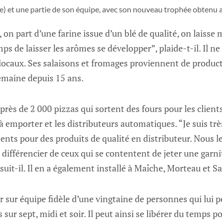
) et une partie de son équipe, avec son nouveau trophée obtenu au
t, on part d’une farine issue d’un blé de qualité, on laisse
ps de laisser les arômes se développer”, plaide-t-il. Il ne
 locaux. Ses salaisons et fromages proviennent de producte
semaine depuis 15 ans.
près de 2 000 pizzas qui sortent des fours pour les client
à emporter et les distributeurs automatiques. “Je suis très
ents pour des produits de qualité en distributeur. Nous l
ifférencier de ceux qui se contentent de jeter une garni
rsuit-il. Il en a également installé à Maîche, Morteau et S
sur équipe fidèle d’une vingtaine de personnes qui lui p
 sur sept, midi et soir. Il peut ainsi se libérer du temps p