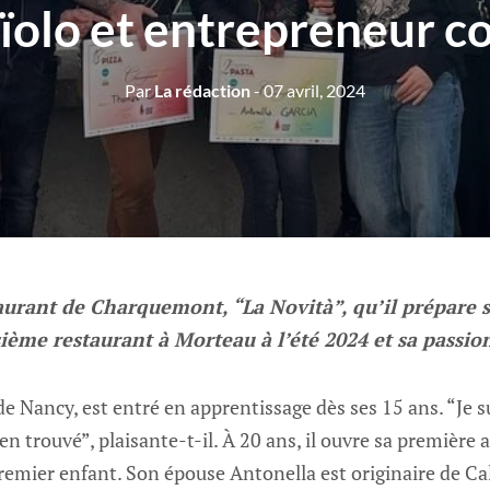
ïolo et entrepreneur 
Par
La rédaction
- 07 avril, 2024
aurant de Charquemont, “La Novità”, qu’il prépare s
ième restaurant à Morteau à l’été 2024 et sa passio
e Nancy, est entré en apprentissage dès ses 15 ans. “Je 
ien trouvé”, plaisante-t-il. À 20 ans, il ouvre sa première a
remier enfant. Son épouse Antonella est originaire de Ca