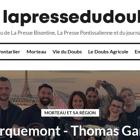
u de La Presse Bisontine, La Presse Pontissalienne et du journa
ontarlier
Morteau
Vie du Doubs
Le Doubs Agricole
En
MORTEAU ET SA RÉGION
rquemont - Thomas Gar