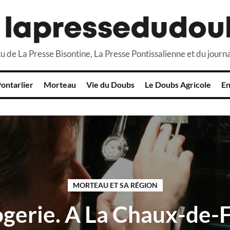
u de La Presse Bisontine, La Presse Pontissalienne et du journa
ontarlier
Morteau
Vie du Doubs
Le Doubs Agricole
En
MORTEAU ET SA RÉGION
gerie. A La Chaux-de-