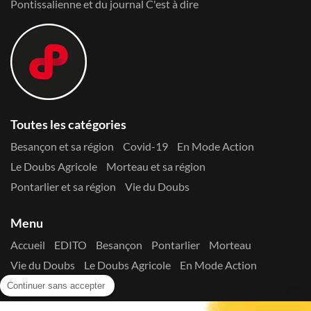
Pontissalienne et du journal C'est à dire
Toutes les catégories
Besançon et sa région
Covid-19
En Mode Action
Le Doubs Agricole
Morteau et sa région
Pontarlier et sa région
Vie du Doubs
Menu
Accueil
EDITO
Besançon
Pontarlier
Morteau
Vie du Doubs
Le Doubs Agricole
En Mode Action
Contactez-nous !
Continuer sans accepter